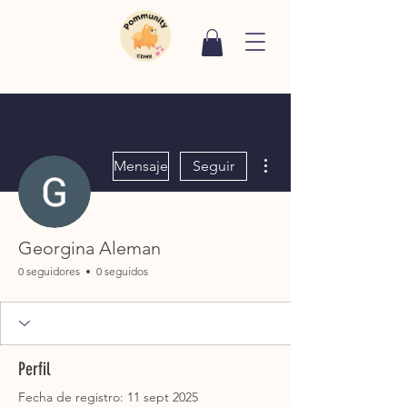
Más acciones
Mensaje
Seguir
Georgina Aleman
0 seguidores
0 seguidos
Perfil
Fecha de registro: 11 sept 2025