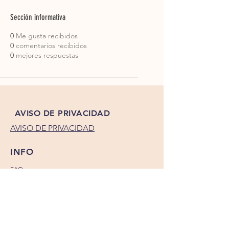
Sección informativa
0
Me gusta recibidos
0
comentarios recibidos
0
mejores respuestas
AVISO DE PRIVACIDAD
AVISO DE PRIVACIDAD
INFO
FAQ
Envío y devoluciones
Política de la tienda
Métodos de pago