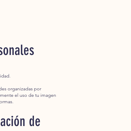
rsonales
idad.
ades organizadas por
camente el uso de tu imagen
formas.
gación de