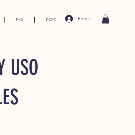
Entrar
FAQ
FORO
Y USO
LES