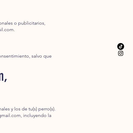
onales o publicitarios,
il.com
.
consentimiento, salvo que
n,
les y los de tu(s) perro(s).
gmail.com
, incluyendo la